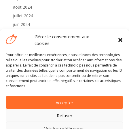
août 2024
juillet 2024
juin 2024
mai 2024
Gérer le consentement aux
avril 2024
cookies
Pour offrir les meilleures expériences, nous utilisons des technologies
Catégories
telles que les cookies pour stocker et/ou accéder aux informations des
2024
appareils. Le fait de consentir à ces technologies nous permettra de
traiter des données telles que le comportement de navigation ou les ID
Non classé
uniques sur ce site. Le fait de ne pas consentir ou de retirer son
consentement peut avoir un effet négatif sur certaines caractéristiques
et fonctions.
Méta
Connexion
Accepter
Flux des publications
Flux des commentaires
Refuser
Site de WordPress-FR
Voir les préférences