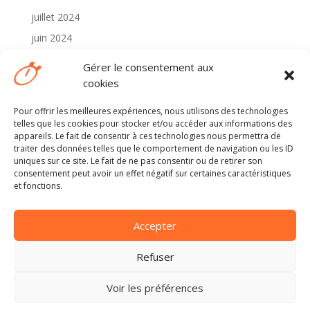
juillet 2024
juin 2024
mai 2024
Gérer le consentement aux
avril 2024
cookies
Pour offrir les meilleures expériences, nous utilisons des technologies
Catégories
telles que les cookies pour stocker et/ou accéder aux informations des
2024
appareils. Le fait de consentir à ces technologies nous permettra de
traiter des données telles que le comportement de navigation ou les ID
Non classé
uniques sur ce site. Le fait de ne pas consentir ou de retirer son
consentement peut avoir un effet négatif sur certaines caractéristiques
et fonctions.
Méta
Connexion
Accepter
Flux des publications
Flux des commentaires
Refuser
Site de WordPress-FR
Voir les préférences