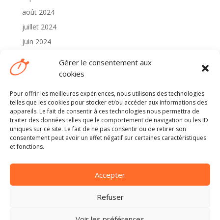
août 2024
juillet 2024
juin 2024
mai 2024
Gérer le consentement aux
avril 2024
cookies
Pour offrir les meilleures expériences, nous utilisons des technologies
Catégories
telles que les cookies pour stocker et/ou accéder aux informations des
2024
appareils. Le fait de consentir à ces technologies nous permettra de
traiter des données telles que le comportement de navigation ou les ID
Non classé
uniques sur ce site. Le fait de ne pas consentir ou de retirer son
consentement peut avoir un effet négatif sur certaines caractéristiques
et fonctions.
Méta
Connexion
Accepter
Flux des publications
Flux des commentaires
Refuser
Site de WordPress-FR
Voir les préférences