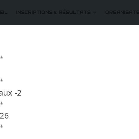
EIL
INSCRIPTIONS & RÉSULTATS
ORGANISAT
sé
sé
aux -2
sé
026
sé