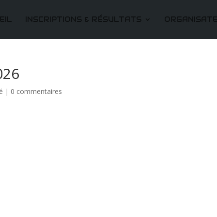
EIL
INSCRIPTIONS & RÉSULTATS
ORGANISAT
026
é
|
0 commentaires