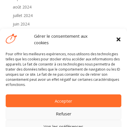
août 2024
juillet 2024
juin 2024
mai 2024
Gérer le consentement aux
avril 2024
cookies
Pour offrir les meilleures expériences, nous utilisons des technologies
Catégories
telles que les cookies pour stocker et/ou accéder aux informations des
2024
appareils. Le fait de consentir à ces technologies nous permettra de
traiter des données telles que le comportement de navigation ou les ID
Non classé
uniques sur ce site. Le fait de ne pas consentir ou de retirer son
consentement peut avoir un effet négatif sur certaines caractéristiques
et fonctions.
Méta
Connexion
Accepter
Flux des publications
Flux des commentaires
Refuser
Site de WordPress-FR
Voir les préférences