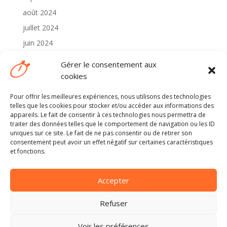
août 2024
juillet 2024
juin 2024
mai 2024
Gérer le consentement aux
avril 2024
cookies
Pour offrir les meilleures expériences, nous utilisons des technologies
Catégories
telles que les cookies pour stocker et/ou accéder aux informations des
2024
appareils. Le fait de consentir à ces technologies nous permettra de
traiter des données telles que le comportement de navigation ou les ID
Non classé
uniques sur ce site. Le fait de ne pas consentir ou de retirer son
consentement peut avoir un effet négatif sur certaines caractéristiques
et fonctions.
Méta
Connexion
Accepter
Flux des publications
Flux des commentaires
Refuser
Site de WordPress-FR
Voir les préférences