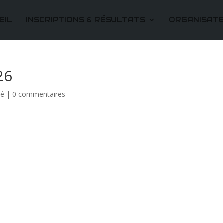
EIL
INSCRIPTIONS & RÉSULTATS
ORGANISAT
26
sé
|
0 commentaires