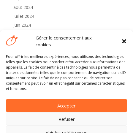
août 2024
juillet 2024
juin 2024
mai 2024
Gérer le consentement aux
avril 2024
cookies
Pour offrir les meilleures expériences, nous utilisons des technologies
Catégories
telles que les cookies pour stocker et/ou accéder aux informations des
2024
appareils. Le fait de consentir à ces technologies nous permettra de
traiter des données telles que le comportement de navigation ou les ID
Non classé
uniques sur ce site. Le fait de ne pas consentir ou de retirer son
consentement peut avoir un effet négatif sur certaines caractéristiques
et fonctions.
Méta
Connexion
Accepter
Flux des publications
Flux des commentaires
Refuser
Site de WordPress-FR
Voir les préférences