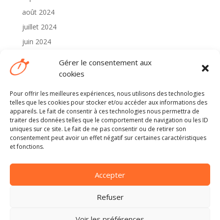
août 2024
juillet 2024
juin 2024
mai 2024
Gérer le consentement aux
avril 2024
cookies
Pour offrir les meilleures expériences, nous utilisons des technologies
Catégories
telles que les cookies pour stocker et/ou accéder aux informations des
2024
appareils. Le fait de consentir à ces technologies nous permettra de
traiter des données telles que le comportement de navigation ou les ID
Non classé
uniques sur ce site. Le fait de ne pas consentir ou de retirer son
consentement peut avoir un effet négatif sur certaines caractéristiques
et fonctions.
Méta
Connexion
Accepter
Flux des publications
Flux des commentaires
Refuser
Site de WordPress-FR
Voir les préférences