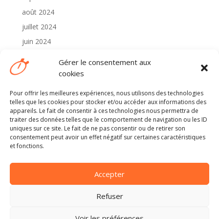
août 2024
juillet 2024
juin 2024
mai 2024
Gérer le consentement aux
avril 2024
cookies
Pour offrir les meilleures expériences, nous utilisons des technologies
Catégories
telles que les cookies pour stocker et/ou accéder aux informations des
2024
appareils. Le fait de consentir à ces technologies nous permettra de
traiter des données telles que le comportement de navigation ou les ID
Non classé
uniques sur ce site. Le fait de ne pas consentir ou de retirer son
consentement peut avoir un effet négatif sur certaines caractéristiques
et fonctions.
Méta
Connexion
Accepter
Flux des publications
Flux des commentaires
Refuser
Site de WordPress-FR
Voir les préférences