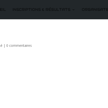
EIL
INSCRIPTIONS & RÉSULTATS
ORGANISAT
sé
|
0 commentaires