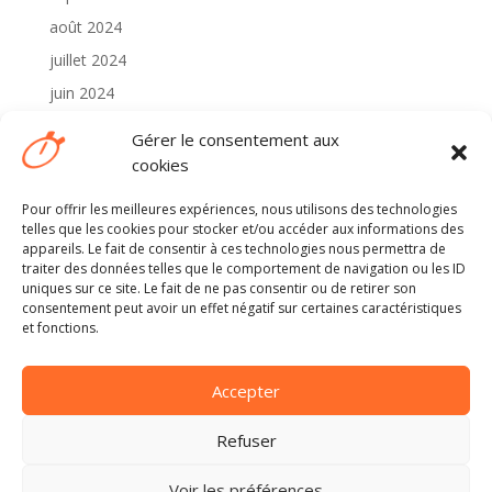
août 2024
juillet 2024
juin 2024
mai 2024
Gérer le consentement aux
avril 2024
cookies
Pour offrir les meilleures expériences, nous utilisons des technologies
Catégories
telles que les cookies pour stocker et/ou accéder aux informations des
2024
appareils. Le fait de consentir à ces technologies nous permettra de
traiter des données telles que le comportement de navigation ou les ID
Non classé
uniques sur ce site. Le fait de ne pas consentir ou de retirer son
consentement peut avoir un effet négatif sur certaines caractéristiques
et fonctions.
Méta
Connexion
Accepter
Flux des publications
Flux des commentaires
Refuser
Site de WordPress-FR
Voir les préférences