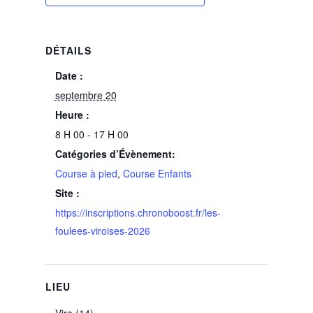
DÉTAILS
Date :
septembre 20
Heure :
8 H 00 - 17 H 00
Catégories d’Évènement:
Course à pied
,
Course Enfants
Site :
https://inscriptions.chronoboost.fr/les-
foulees-viroises-2026
LIEU
Vire (14)