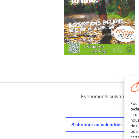
Évènements
suivants
Pour
tech
info
nous
S’abonner au calendrier
de n
ou d
cert