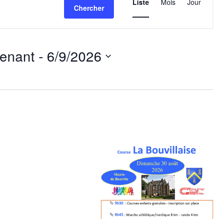
de
Liste
Mois
Jour
Chercher
vues
Évènemen
tenant
 - 
6/9/2026
ez