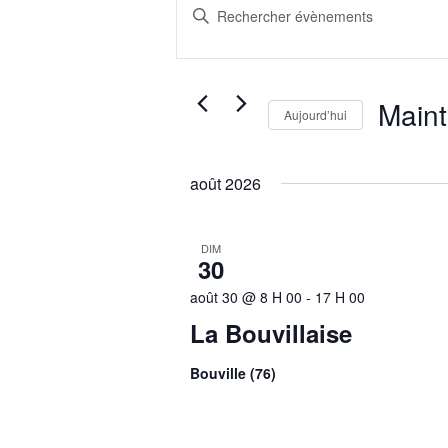
et
Saisir
navigation
mot-
clé.
de
Rechercher
vues
Évènements
Main
Évènements
Aujourd’hui
par
Sélectionn
mot-
une
clé.
août 2026
date.
DIM
30
août 30 @ 8 H 00
-
17 H 00
La Bouvillaise
Bouville (76)