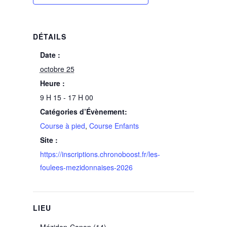
DÉTAILS
Date :
octobre 25
Heure :
9 H 15 - 17 H 00
Catégories d’Évènement:
Course à pied
,
Course Enfants
Site :
https://inscriptions.chronoboost.fr/les-
foulees-mezidonnaises-2026
LIEU
Mézidon-Canon (14)