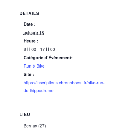
DÉTAILS
Date :
octobre 18
Heure :
8 H 00 - 17 H 00
Catégorie d’Évènement:
Run & Bike
Site :
https://inscriptions.chronoboost.fr/bike-run-
de-lhippodrome
LIEU
Bernay (27)