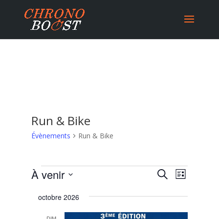
Run & Bike
Évènements
Run & Bike
Évènements
Recherche
Navigat
À venir
Recherche
Liste
de
et
Sélectionnez
vues
navigation
octobre 2026
une
Évènem
de
date.
DIM