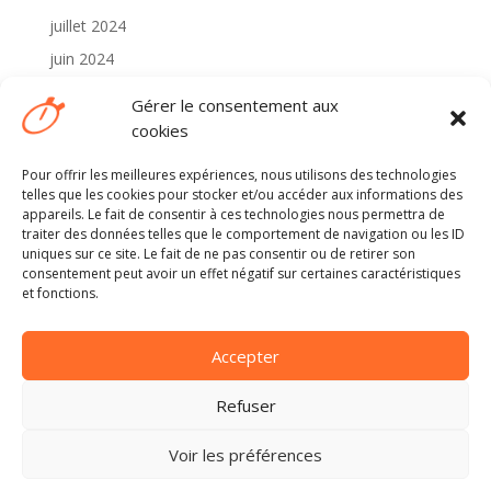
juillet 2024
juin 2024
mai 2024
Gérer le consentement aux
avril 2024
cookies
Pour offrir les meilleures expériences, nous utilisons des technologies
Catégories
telles que les cookies pour stocker et/ou accéder aux informations des
2024
appareils. Le fait de consentir à ces technologies nous permettra de
traiter des données telles que le comportement de navigation ou les ID
Non classé
uniques sur ce site. Le fait de ne pas consentir ou de retirer son
consentement peut avoir un effet négatif sur certaines caractéristiques
et fonctions.
Méta
Connexion
Accepter
Flux des publications
Flux des commentaires
Refuser
Site de WordPress-FR
Voir les préférences