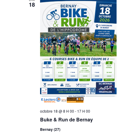
vues
18
Évènemen
octobre 18 @ 8 H 00
-
17 H 00
Buke & Run de Bernay
Bernay (27)