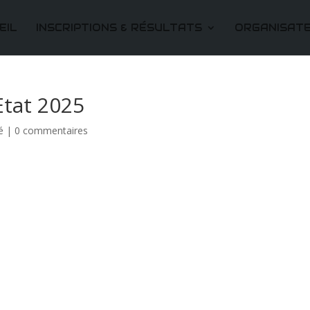
EIL
INSCRIPTIONS & RÉSULTATS
ORGANISAT
Etat 2025
é
|
0 commentaires