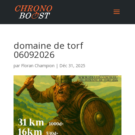
domaine de torf
06092026
par
Floran Champion
|
Déc 31, 2025