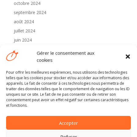
octobre 2024
septembre 2024
août 2024
juillet 2024
juin 2024
mai 2024
Gérer le consentement aux
avril 2024
cookies
Pour offrir les meilleures expériences, nous utilisons des technologies
Catégories
telles que les cookies pour stocker et/ou accéder aux informations des
2024
appareils. Le fait de consentir à ces technologies nous permettra de
traiter des données telles que le comportement de navigation ou les ID
Non classé
uniques sur ce site. Le fait de ne pas consentir ou de retirer son
consentement peut avoir un effet négatif sur certaines caractéristiques
et fonctions.
Méta
Connexion
Accepter
Flux des publications
Flux des commentaires
Refuser