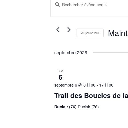
et
Saisir
navigation
mot-
clé.
de
Rechercher
vues
Évènements
Main
Évènements
Aujourd’hui
par
Sélectionn
mot-
une
clé.
septembre 2026
date.
DIM
6
septembre 6 @ 8 H 00
-
17 H 00
Trail des Boucles de l
Duclair (76)
Duclair (76)