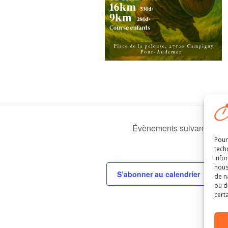
Évènements
suivants
Pour
tech
info
nous
S’abonner au calendrier
de n
ou d
cert