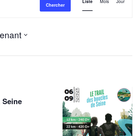
de
Liste
Mois
Jour
Chercher
vues
Évènemen
tenant
ez
a Seine