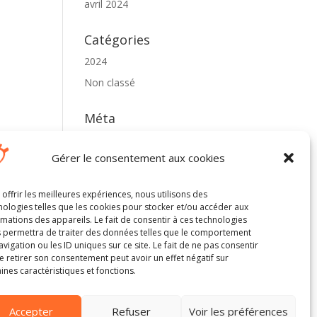
avril 2024
Catégories
2024
Non classé
Méta
Connexion
Gérer le consentement aux cookies
Flux des publications
Flux des commentaires
 offrir les meilleures expériences, nous utilisons des
Site de WordPress-FR
nologies telles que les cookies pour stocker et/ou accéder aux
rmations des appareils. Le fait de consentir à ces technologies
 permettra de traiter des données telles que le comportement
avigation ou les ID uniques sur ce site. Le fait de ne pas consentir
e retirer son consentement peut avoir un effet négatif sur
aines caractéristiques et fonctions.
Accepter
Refuser
Voir les préférences