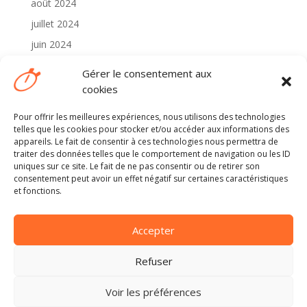
août 2024
juillet 2024
juin 2024
mai 2024
Gérer le consentement aux
avril 2024
cookies
Pour offrir les meilleures expériences, nous utilisons des technologies
Catégories
telles que les cookies pour stocker et/ou accéder aux informations des
2024
appareils. Le fait de consentir à ces technologies nous permettra de
traiter des données telles que le comportement de navigation ou les ID
Non classé
uniques sur ce site. Le fait de ne pas consentir ou de retirer son
consentement peut avoir un effet négatif sur certaines caractéristiques
et fonctions.
Méta
Connexion
Accepter
Flux des publications
Flux des commentaires
Refuser
Site de WordPress-FR
Voir les préférences